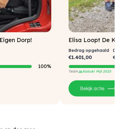
 Eigen Dorp!
Elisa Loopt De Kabuki
Bedrag opgehaald
Doel b
€
1.401,00
€
1.000
100%
👥
Kabuki Mijl 2025
Bekijk actie