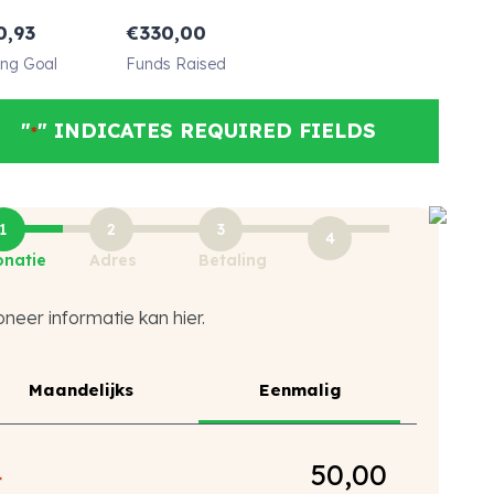
0,93
€
330,00
ng Goal
Funds Raised
"
" INDICATES REQUIRED FIELDS
*
1
2
3
4
natie
Adres
Betaling
neer informatie kan hier.
ype
Maandelijks
Eenmalig
*