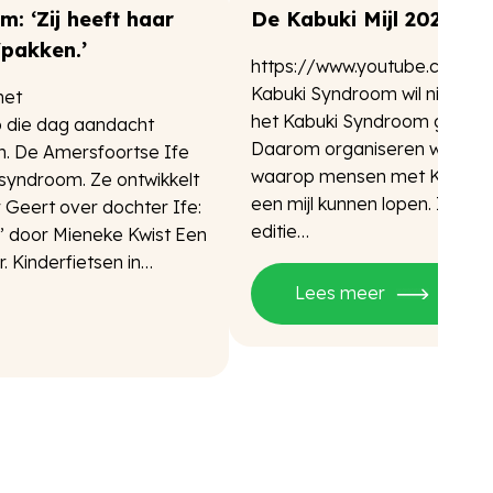
: ‘Zij heeft haar
De Kabuki Mijl 2024
fpakken.’
https://www.youtube.com/w
Kabuki Syndroom wil niks bijz
het
het Kabuki Syndroom gewoo
p die dag aandacht
Daarom organiseren wij jaarlij
. De Amersfoortse Ife
waarop mensen met Kabuki ku
-syndroom. Ze ontwikkelt
een mijl kunnen lopen. Iedere
 Geert over dochter Ife:
editie…
d.” door Mieneke Kwist Een
. Kinderfietsen in…
Lees meer