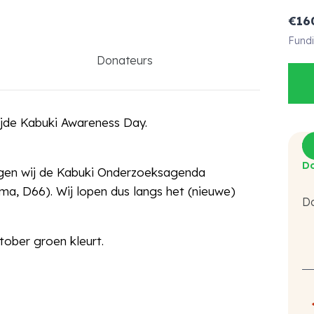
€
16
Fundi
Donateurs
jde Kabuki Awareness Day.
Do
ogen wij de Kabuki Onderzoeksagenda
, D66). Wij lopen dus langs het (nieuwe)
Do
T
ober groen kleurt.