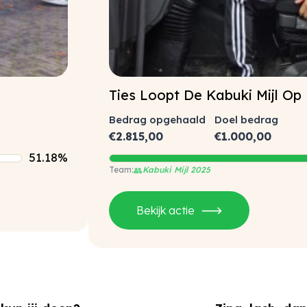
Ties Loopt De Kabuki Mijl Op
Bedrag opgehaald
Doel bedrag
€
2.815,00
€
1.000,00
51.18%
👥
Kabuki Mijl 2025
Bekijk actie