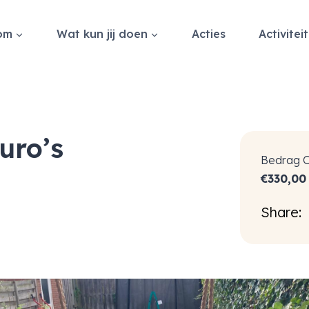
om
Wat kun jij doen
Acties
Activitei
uro’s
Bedrag 
€
330,00
Share: