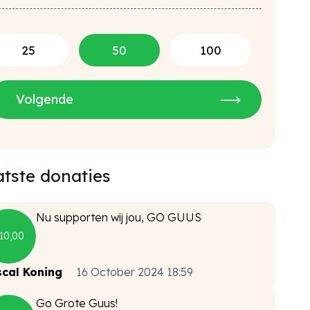
enmalig
25
50
100
rice
tste donaties
Nu supporten wij jou, GO GUUS
10,00
cal Koning
16 October 2024 18:59
Go Grote Guus!