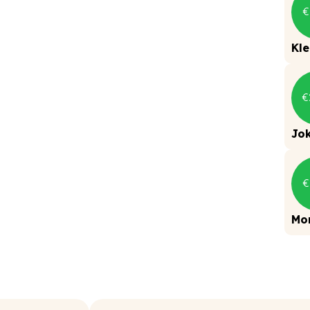
€
Kle
€
Jo
€
Mo