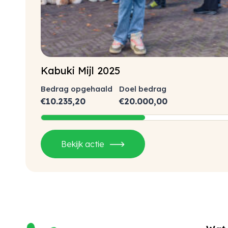
Kabuki Mijl 2025
Bedrag opgehaald
Doel bedrag
€
10.235,20
€
20.000,00
0%
Bekijk actie