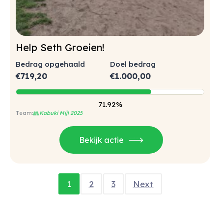
Help Seth Groeien!
Bedrag opgehaald
Doel bedrag
€
719,20
€
1.000,00
71.92%
👥
Kabuki Mijl 2025
Bekijk actie
1
2
3
Next